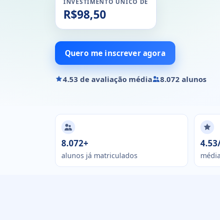
INVESTIMENTO ÚNICO DE
R$98,50
Quero me inscrever agora
4.53 de avaliação média
8.072 alunos
8.072+
4.53
alunos já matriculados
média